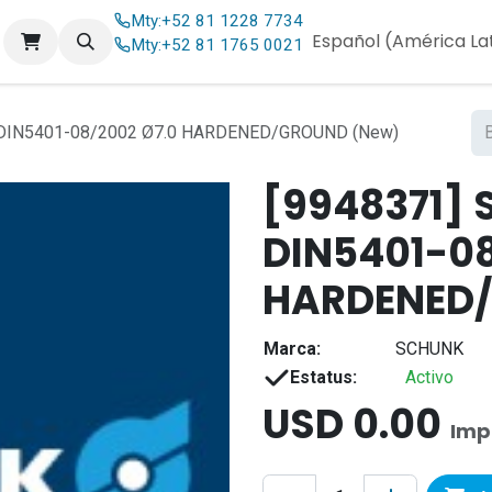
Mty:
+52 81 1228 7734
og
Contáctenos
Español (América La
Mty:
+52 81 1765 0021
DIN5401-08/2002 Ø7.0 HARDENED/GROUND (New)
[9948371] 
DIN5401-08
HARDENED/
Marca:
SCHUNK
Estatus:
Activo
USD
0.00
Imp