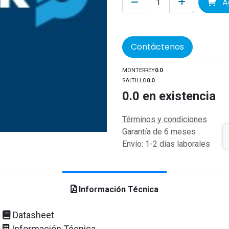
Ag
Contáctenos
MONTERREY
0.0
SALTILLO
0.0
0.0
en existencia
Términos y condiciones
Garantía de 6 meses
Envío: 1-2 días laborales
Información Técnica
Datasheet
Información Técnica