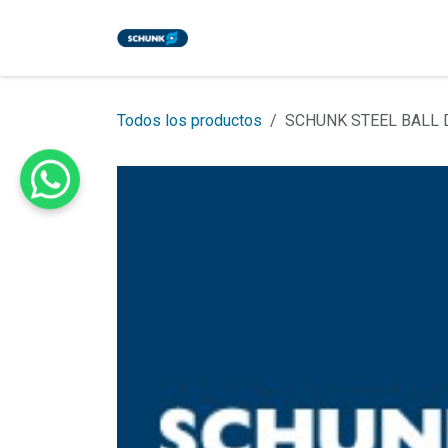
Ir al contenido
Inicio
Tienda
Eventos
Bl
Todos los productos
SCHUNK STEEL BALL 