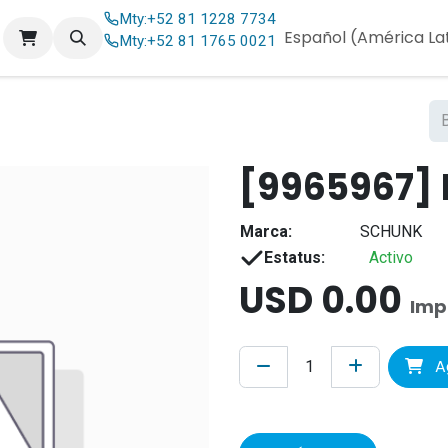
Mty:
+52 81 1228 7734
og
Contáctenos
Español (América La
Mty:
+52 81 1765 0021
[9965967] 
Marca:
SCHUNK
Estatus:
Activo
USD
0.00
Imp
Ag