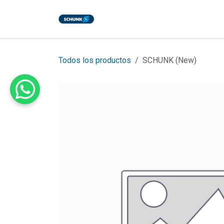
Ir al contenido
Inicio
Tienda
Eventos
Bl
Todos los productos
SCHUNK (New)