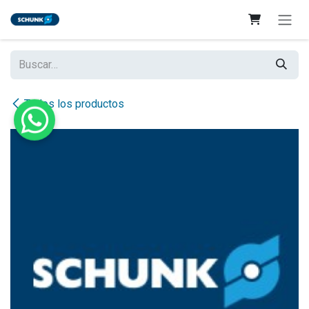
Ir al contenido
Todos los productos