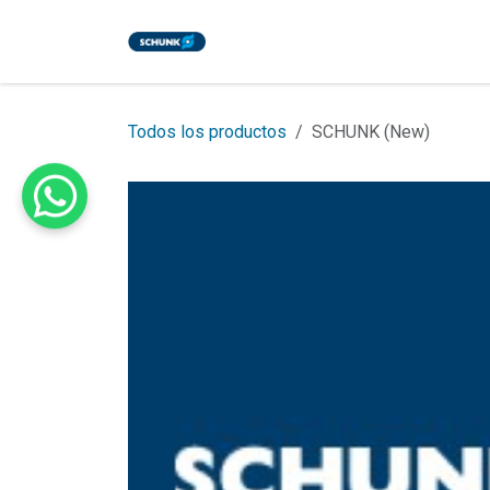
Ir al contenido
Inicio
Tienda
Eventos
Bl
Todos los productos
SCHUNK (New)