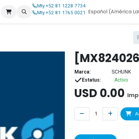
Mty:
+52 81 1228 7734
og
Contáctenos
Español (América La
Mty:
+52 81 1765 0021
[MX824026]
Marca:
SCHUNK
Estatus:
Activo
USD
0.00
Imp
Ag