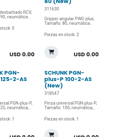
80 (New)
311630
 desbarbado RCV,
90, neumática
Gripper angular PWG-plus,
Tamaño: 80, neumática
ión máx. X: ± 8.3
stock: 0
Ángulo de apertura: 15 °
Piezas en stock: 2
ión máx. Y: ± 8.3
Par de cierre: 12.5 Nm
Temperatura ambiente
máx.: 90 °C
USD
0.00
USD
0.00
K PGN-
SCHUNK PGN-
 125-2-AS
plus-P 100-2-AS
(New)
318547
ersal PGN-plus-P,
Pinza universal PGN-plus-P,
25, neumática,
Tamaño: 100, neumática,
nimiento de la
con mantenimiento de la
 agarre: AS
fuerza de agarre: AS
stock: 1
Piezas en stock: 1
or mordaza: 6 mm
Carrera por mordaza: 5 mm
cierre: 4200 N
Fuerza de cierre: 2200 N
ura ambiente
Temperatura ambiente