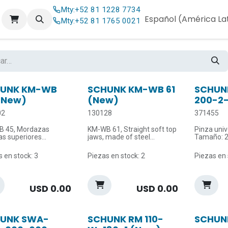
Mty:
+52 81 1228 7734
og
Contáctenos
Español (América La
Mty:
+52 81 1765 0021
UNK KM-WB
SCHUNK KM-WB 61
SCHUN
(New)
(New)
200-2
02
130128
371455
 45, Mordazas
KM-WB 61, Straight soft top
Pinza univ
as superiores
jaws, made of steel
Tamaño: 2
adas, fabricadas en
Serration: 1.5 mm x 60°
con mante
Groove width: 12 mm
fuerza de
 en stock: 3
Piezas en stock: 2
Piezas en 
do: 1.5 mm x 60°
Delivery unit: 1 set = 3
 de la ranura: 10 mm
pieces
Carrera p
d de suministro: 1
mm
 = 3 unidades
Fuerza de 
USD
0.00
USD
0.00
Temperat
máx.: 90 °
UNK SWA-
SCHUNK RM 110-
SCHUN