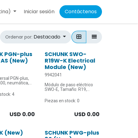
tina)
Iniciar sesión
Contáctenos
Destacado
Ordenar por:
K PGN-plus
SCHUNK SWO-
-AS (New)
R19W-K Electrical
Module (New)
9942041
ersal PGN-plus,
00, neumática,
Módulo de paso eléctrico
nimiento de la
SWO-E, Tamaño: R19,
 agarre: AS
Cabezal de cambio rápido,
stock: 4
Lado del cabezal
Piezas en stock: 0
or mordaza: 14
Número de señales
cierre: 6250 N
eléctricas: 15
USD
0.00
USD
0.00
ura ambiente
C
K (New)
SCHUNK PWG-plus