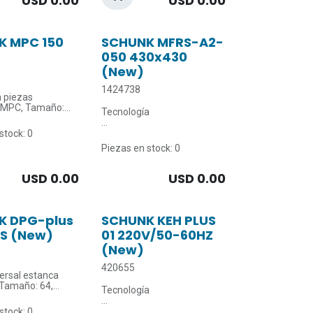
USD
0.00
USD
0.00
C
máx.: 90 °C
K MPC 150
SCHUNK MFRS-A2-
050 430x430
(New)
1424738
a piezas
 MPC, Tamaño:
Tecnología
ática
de sujeción magnética
stock: 0
or mordaza: 15
estándar Características del
Piezas en stock: 0
producto:
cierre: 370 N
Mandril magnético
apertura: 370 N
electropermanente
USD
0.00
USD
0.00
ura ambiente
Tecnología: Poste cuadrado
C
Tipo de imán: Doppel-
AlNiCo + Neodimio
Con indicación de estado
K DPG-plus
SCHUNK KEH PLUS
patentada en el mandril
AS (New)
01 220V/50-60HZ
magnético para la
(New)
visualización del estado de
sujeción (rojo/verde)
420655
Sin bajo ciclo de
ersal estanca
magnetismo residual
 Tamaño: 64,
Datos técnicos:
Tecnología
, con
Dimensiones: 430 x 430 x 86
ento de la fuerza
mm
de sujeción magnética
stock: 0