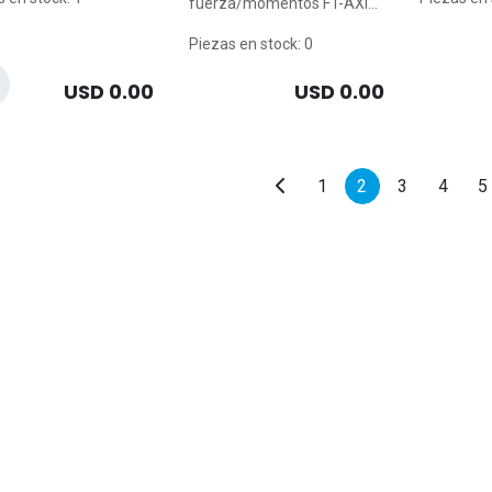
fuerza/momentos FT-AXIA,
ratura ambiente
de agarre
Tamaño: 80, EtherCAT,
 90 °C
Ethernet, RS-422, RS-485
Carrera p
Piezas en stock: 0
Fuerza de 
Análisis vía: EtherCAT
Temperat
Margen de medición Fx, Fy:
USD
0.00
USD
0.00
máx.: 90 °
± 480 N
Margen de medición Fz: ±
800 N
Margen de medición Mx,
My: ± 20 Nm
1
2
3
4
5
Margen de medición Mz: ±
20 Nm
Clase de protección IP: 64