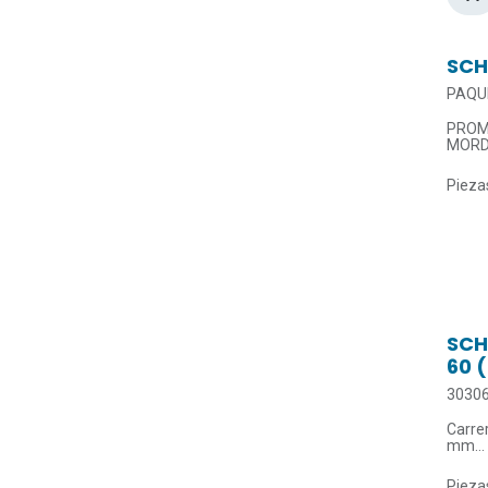
SCH
PAQU
PROM
MORD
Piezas
SCH
60 
3030
Carre
mm
Fuerza
Fuerz
Piezas