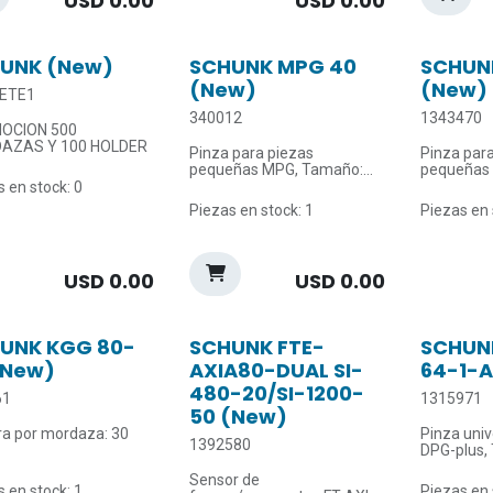
USD
0.00
USD
0.00
máx.: 90 °
UNK (New)
SCHUNK MPG 40
SCHUN
(New)
(New)
ETE1
340012
1343470
OCION 500
AZAS Y 100 HOLDER
Pinza para piezas
Pinza par
pequeñas MPG, Tamaño:
pequeñas
40, neumática
150, neum
 en stock: 0
Piezas en stock: 1
Piezas en 
Carrera por mordaza: 6 mm
Carrera p
Fuerza de cierre: 110 N
mm
Fuerza de apertura: 90 N
Fuerza de 
Temperatura ambiente
Fuerza de 
USD
0.00
USD
0.00
máx.: 90 °C
Temperat
máx.: 60 °
UNK KGG 80-
SCHUNK FTE-
SCHUN
(New)
AXIA80-DUAL SI-
64-1-
480-20/SI-1200-
61
1315971
50 (New)
ra por mordaza: 30
Pinza univ
1392580
DPG-plus,
 de cierre: 130 N
neumática
Sensor de
a de apertura: 165 N
mantenimi
 en stock: 1
Piezas en 