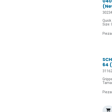
040
(Ne
3023
Quick
Size:
adapt
Piezas
SCH
64 
3116
Gripp
Tamañ
Ángulo
Piezas
Par de
Tempe
máx.: