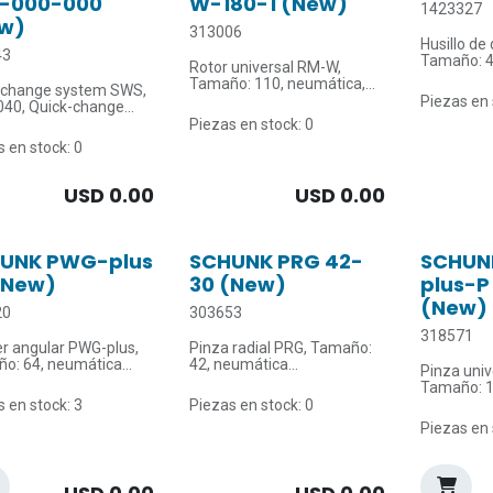
-000-000
W-180-1 (New)
1423327
w)
313006
Husillo de
43
Tamaño: 4
Rotor universal RM-W,
Tamaño: 110, neumática,
 change system SWS,
Compensac
sin alimentación directa,
Piezas en 
 040, Quick-change
mm
Versiones con
er, pneumatic
Piezas en stock: 0
Compensac
amortiguadores: 1, Ángulo
mm
 en stock: 0
de giro: 180 °, Posibilidad de
ajuste de la posición final: 5
°
USD
0.00
USD
0.00
Torque: 1.95 Nm
UNK PWG-plus
SCHUNK PRG 42-
SCHUN
(New)
30 (New)
plus-P
(New)
20
303653
318571
er angular PWG-plus,
Pinza radial PRG, Tamaño:
o: 64, neumática
42, neumática
Pinza univ
Tamaño: 1
 de apertura: 15 °
Ángulo de apertura: 30 °
con mante
 en stock: 3
Piezas en stock: 0
 cierre: 6.8 Nm
Par de cierre: 9.5 Nm
fuerza de
Piezas en 
ratura ambiente
Temperatura ambiente
 90 °C
máx.: 90 °C
Carrera p
Fuerza de 
Temperat