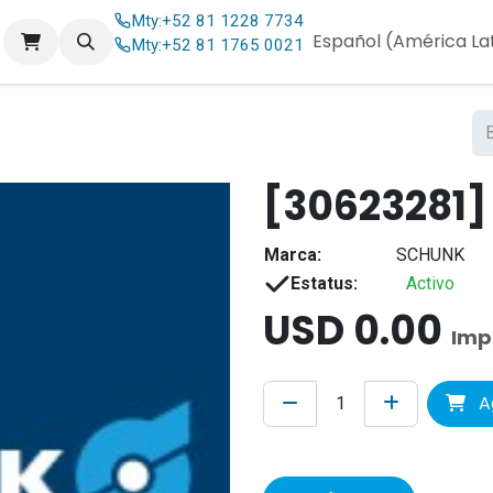
Mty:
+52 81 1228 7734
og
Contáctenos
Español (América La
Mty:
+52 81 1765 0021
[30623281]
Marca:
SCHUNK
Estatus:
Activo
USD
0.00
Imp
Ag