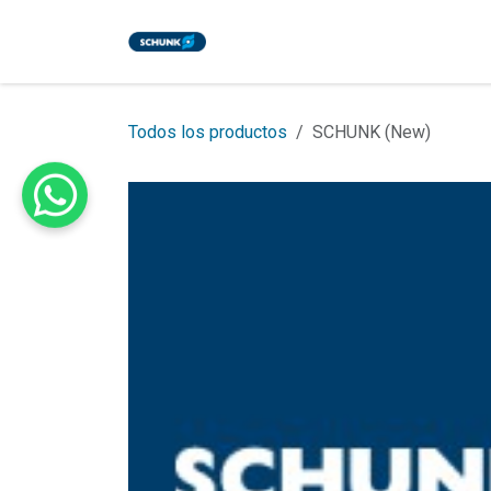
Ir al contenido
Inicio
Tienda
Eventos
Bl
Todos los productos
SCHUNK (New)